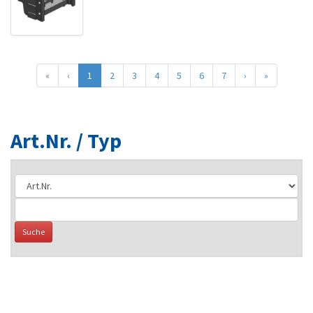
«
‹
1
2
3
4
5
6
7
›
»
Art.Nr. / Typ